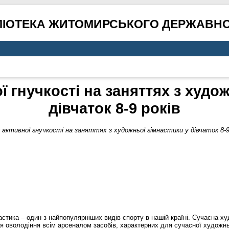
ЛІОТЕКА ЖИТОМИРСЬКОГО ДЕРЖАВНО
ї гнучкості на заняттях з худож
дівчаток 8-9 років
активної гнучкості на заняттях з художньої гімнастики у дівчаток 8-9 
стика – один з найпопулярніших видів спорту в нашій країні. Сучасна ху
Для оволодіння всім арсеналом засобів, характерних для сучасної художн