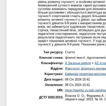
рівень розвитку гнучкості, а особливо активної 
біомеханічній сутності вимагає гарної рухливос
суглобах виникають передумови для економічн
більше рухливими і збільшується амплітуда ру
гнучкості спортсменів стають дедалі більшими
розвитку активної гнучкості у дівчат, що зай
гнучкості дівчаток 8-9 років з використанням 
років, які займаються художньою гімнастикою.
стрічка, гімнастичний блок, обтяжувачі для ру
педагогічне спостереження; педагогічне тесту
результатів педагогічного тестування після пе
приріст показників активної гнучкості. У ход
гнучкості у дівчаток 8-9 років. Показники рівня
Тип ресурсу:
Стаття
Ключові слова:
фізичні якості, підготовлен
Класифікатор:
A Загальні роботи
>
AZ Істо
Відділи:
Факультет фізичного вихова
Користувач:
Кафедра теоретико-методич
Дата подачі:
08 Січ 2024 15:41
Оновлення:
08 Січ 2024 15:41
URI:
https://eprints.zu.edu.ua/id/e
Власюк О. О.
,
Федоряка А. 
ДСТУ 8302:2015:
здоров’я нації
. 2023. № 16. 