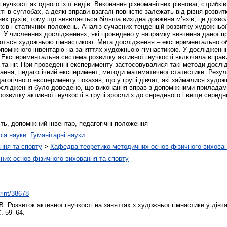
гнучкості як одного із її видів. Виконання різноманітних рівноваг, стрибкі
ті в суглобах, а деякі вправи взагалі повністю залежать від рівня розвитк
их рухів, тому що виявляється більша вихідна довжина м’язів, це дозво
хів і статичних положень. Аналіз сучасних тенденцій розвитку художньої
. У численних дослідженнях, які проведено у напрямку вивчення даної п
маються художньою гімнастикою. Мета дослідження – експериментально о
допоміжного інвентарю на заняттях художньою гімнастикою. У дослідженні 
 Експериментальна система розвитку активної гнучкості включала вправи
к та ніг. При проведенні експерименту застосовувалися такі методи дослі
вання; педагогічний експеримент; методи математичної статистики. Резу
дагогічного експерименту показав, що у групі дівчат, які займалися худож
і дослідження було доведено, що виконання вправ з допоміжними приладам
 розвитку активної гнучкості в групі зросли з до середнього і вище середн
ість, допоміжний інвентар, педагогічні положення
рія науки. Гуманітарні науки
ння та спорту
>
Кафедра теоретико-методичних основ фізичного вихован
них основ фізичного виховання та спорту
print/38678
В.
Розвиток активної гнучкості на заняттях з художньої гімнастики у дівча
С. 59–64.