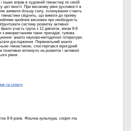
в і інших вправ в художній гімнастиці по своїй
у цієї якості. При високому рівні рухливості в
ляє виявити більшу силу, зчленування стають
 гімнастики свідчить, що вимоги до прояву
роблеми зроблені висновки про необхідність
бґрунтувати систему розвитку активної
брало участь група з 12 дівчаток, віком 8-9
 з використанням таких приладів: гумова
дження: аналіз науково-методичної літератури;
льтати дослідження. Порівняльний аналіз
ньою гімнастикою, спостерігався вірогідний
и позитивно вплинуло на розвиток і активної
ього рівня.
ня та спорту
ток 8-9 років.
Фізична культура, спорт та