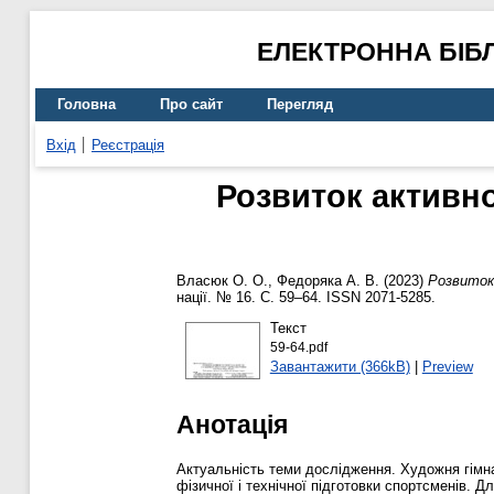
ЕЛЕКТРОННА БІБ
Головна
Про сайт
Перегляд
Вхід
Реєстрація
Розвиток активно
Власюк О. О.
,
Федоряка А. В.
(2023)
Розвиток 
нації. № 16. С. 59–64. ISSN 2071-5285.
Текст
59-64.pdf
Завантажити (366kB)
|
Preview
Анотація
Актуальність теми дослідження. Художня гімна
фізичної і технічної підготовки спортсменів. 