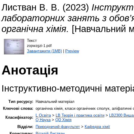
Листван В. В.
(2023)
Інструкт
лабораторних занять з обов’
органічна хімія.
[Навчальний м
Текст
zopwzgzi-1.pdf
Завантажити (1MB)
|
Preview
Анотація
Інструктивно-методичні матер
Тип ресурсу:
Навчальний матеріал
Ключові слова:
органічна хімія, класи органічних сполук, аліфатичні
L Освіта
>
LB Теорія і практика освіти
>
LB2300 Вища 
Класифікатор:
Q Наука
>
QD Хімія
Відділи:
Природничий факультет
>
Кафедра хімії
Користувач:
Віталій Листван