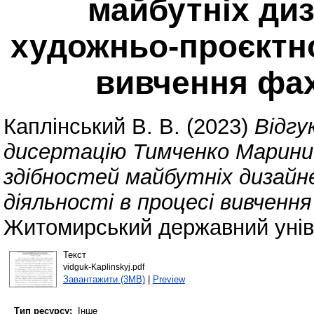
майбутніх ди
художньо-проєктно
вивчення фа
Каплінський В. В.
(2023)
Відгу
дисертацію Тимченко Марини
здібностей майбутніх дизайн
діяльності в процесі вивченн
Житомирський державний уніве
Текст
vidguk-Kaplinskyj.pdf
Завантажити (3MB)
|
Preview
Тип ресурсу:
Інше