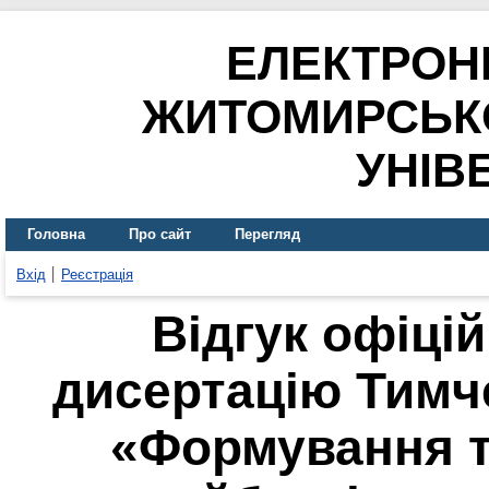
ЕЛЕКТРОН
ЖИТОМИРСЬК
УНІВ
Головна
Про сайт
Перегляд
Вхід
Реєстрація
Відгук офіці
дисертацію Тимч
«Формування т