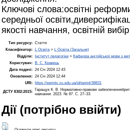
Ключові слова:освітні реформи
середньої освіти,диверсифіка
якості навчання, освітній вибі
Тип ресурсу:
Стаття
Класифікатор:
L Освіта
>
L Освіта (Загальне)
Відділи:
Інститут педагогіки
>
Кафедра англійської мови з мет
Користувач:
В. С. Кравець
Дата подачі:
24 Січ 2024 12:43
Оновлення:
24 Січ 2024 12:44
URI:
https://eprints.zu.edu.ua/id/eprint/38831
Гаращук К. В.
Нормативно-правове забезпеченнябрита
ДСТУ 8302:2015:
навчання
. 2023. № 97. С. 27–33.
Дії ​​(потрібно ввійти)
Оглянути опис ресурсу