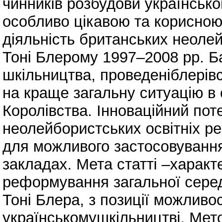
чинників розбудови українсько
особливо цікавою та корисно
діяльність британських неоле
Тоні Блерому 1997–2008 рр. Б
шкільництва, проведеніблерів
на краще загальну ситуацію в 
Королівства. Інноваційний пот
неолейбористських освітніх р
для можливого застосовування 
закладах. Мета статті –характ
реформування загальної серед
Тоні Блера, з позиції можливо
українськомушкільництві. Мет