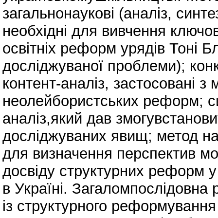
загальнонаукові (аналіз, синте
необхідні для вивчення ключо
освітніх реформ урядів Тоні Бл
досліджуваної проблеми); конк
контент-аналіз, застосовані з
неолейбористських реформ; с
аналіз,який дав змогувстанови
досліджуваних явищ; метод на
для визначення перспектив мо
досвіду структурних реформ у 
в Україні. Загаломпослідовна
із структурного реформування