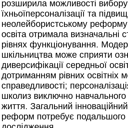
розширила можливості вибору о
їхньоїперсоналізації та підви
неолейбористському реформув
освіта отримала визначальні с
рівнях функціонування. Модерн
шкільництва може сприяти оз
диверсифікації середньої осві
дотриманням рівних освітніх м
справедливості; персоналізац
школиз виключно навчального 
життя. Загальний інноваційний
реформ потребує подальшого 
дослідження.