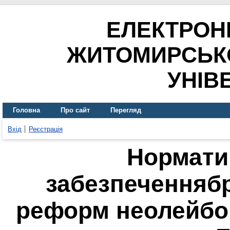
ЕЛЕКТРОН
ЖИТОМИРСЬК
УНІВ
Головна
Про сайт
Перегляд
Вхід
Реєстрація
Нормати
забезпеченнябр
реформ неолейбор