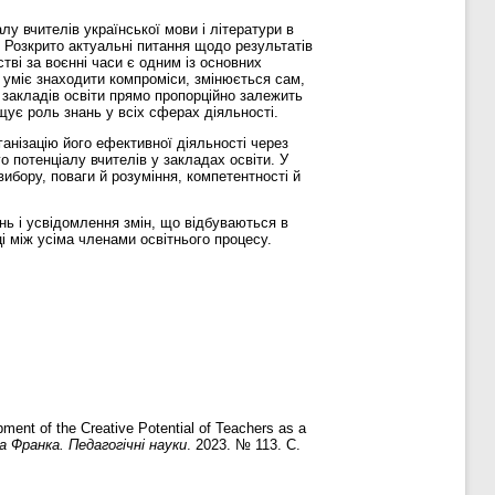
лу вчителів української мови і літератури в
 Розкрито актуальні питання щодо результатів
тві за воєнні часи є одним із основних
 уміє знаходити компроміси, змінюється сам,
 закладів освіти прямо пропорційно залежить
щує роль знань у всіх сферах діяльності.
ганізацію його ефективної діяльності через
 потенціалу вчителів у закладах освіти. У
вибору, поваги й розуміння, компетентності й
нь і усвідомлення змін, що відбуваються в
ці між усіма членами освітнього процесу.
ment of the Creative Potential of Teachers as a
 Франка. Педагогічні науки
. 2023. № 113. С.