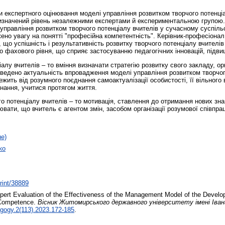
ати експертного оцінювання моделі управління розвитком творчого потенціа
визначений рівень незалежними експертами й експериментальною групою.
управління розвитком творчого потенціалу вчителів у сучасному суспільс
ено увагу на понятті "професійна компетентність". Керівник-професіонал
о успішність і результативність розвитку творчого потенціалу вчителів
го фахового рівня, що сприяє застосуванню педагогічних інновацій, підви
лу вчителів – то вміння визначати стратегію розвитку свого закладу, ор
оведено актуальність впровадження моделі управління розвитком творчого
ежить від розумного поєднання самоактуалізації особистості, її вільного 
нання, учитися протягом життя.
о потенціалу вчителів – то мотивація, ставлення до отримання нових зна
ювати, що вчитель є агентом змін, засобом організації розумової співпра
не)
ко
print/38889
pert Evaluation of the Effectiveness of the Management Model of the Develop
 Competence.
Вісник Житомирського державного університету імені Івана
gogy.2(113).2023.172-185
.