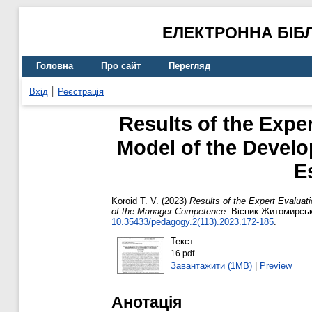
ЕЛЕКТРОННА БІБ
Головна
Про сайт
Перегляд
Вхід
Реєстрація
Results of the Expe
Model of the Develop
E
Koroid T. V.
(2023)
Results of the Expert Evaluat
of the Manager Competence.
Вісник Житомирсько
10.35433/pedagogy.2(113).2023.172-185
.
Текст
16.pdf
Завантажити (1MB)
|
Preview
Анотація