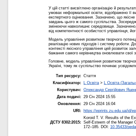
У цій статті висвітлено організацію й результ
умовах неформальної освіти, відображено її 
експертного оцінювання. Зазначено, що якісне 
завдань цього ж самого суспільства. Зосередж
змінюючи навколишнє середовище. Зазначено, щ
від компетентності особистості управлінця, йо
Модель управління розвитком творчого потенціа
реалізацію нових підходів і систему роботи. Д
контексті якісного управління цей розвиток зал
бажання самого керівництва оновлювати свої з
Головне, модель управління розвитком творчог
Україні, тому як суспільство починає усвідомл
Тип ресурсу:
Стаття
Класифікатор:
L Освіта
>
L Освіта (Загаль
Користувач:
Олександр Сергійович Яцен
Дата подачі:
29 Січ 2024 15:55
Оновлення:
29 Січ 2024 16:04
URI:
https://eprints.zu.edu.ua/id/e
Koroid T. V.
Results of the Ex
ДСТУ 8302:2015:
Self-Esteem of the Manager
172–185. DOI:
10.35433/peda