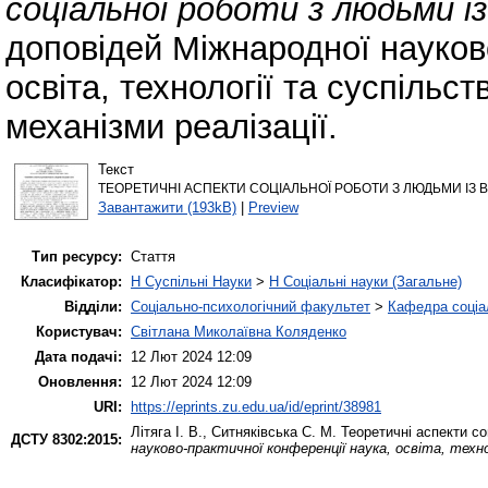
соціальної роботи з людьми із
доповідей Міжнародної науков
освіта, технології та суспільств
механізми реалізації.
Текст
ТЕОРЕТИЧНІ АСПЕКТИ СОЦІАЛЬНОЇ РОБОТИ З ЛЮДЬМИ ІЗ В
Завантажити (193kB)
|
Preview
Тип ресурсу:
Стаття
Класифікатор:
H Суспільні Науки
>
H Соціальні науки (Загальне)
Відділи:
Соціально-психологічний факультет
>
Кафедра соціа
Користувач:
Світлана Миколаївна Коляденко
Дата подачі:
12 Лют 2024 12:09
Оновлення:
12 Лют 2024 12:09
URI:
https://eprints.zu.edu.ua/id/eprint/38981
Літяга І. В.
,
Ситняківська С. М.
Теоретичні аспекти со
ДСТУ 8302:2015:
науково-практичної конференції наука, освіта, техно