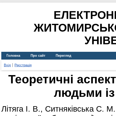
ЕЛЕКТРОН
ЖИТОМИРСЬК
УНІВ
Головна
Про сайт
Перегляд
Вхід
Реєстрація
Теоретичні аспект
людьми із
Літяга І. В.
,
Ситняківська С. М.