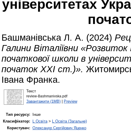
університетах Украї
почато
Башманівська Л. А.
(2024)
Рец
Галини Віталіївни «Розвиток
початкової школи в університ
початок ХХІ ст.)».
Житомирськ
Івана Франка.
Текст
review-Bashmanivska.pdf
Завантажити (1MB)
|
Preview
Тип ресурсу:
Інше
Класифікатор:
L Освіта
>
L Освіта (Загальне)
Користувач:
Олександр Сергійович Яценко