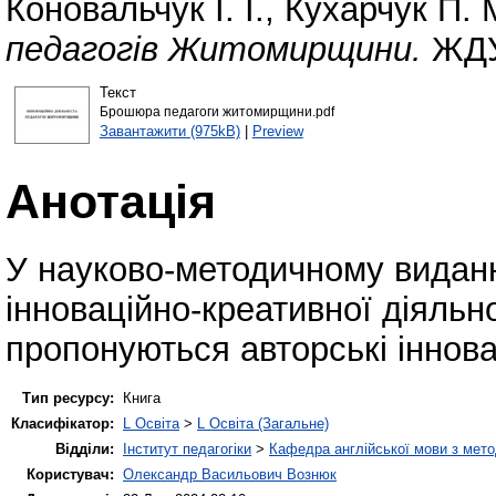
Коновальчук І. І.
,
Кухарчук П. 
педагогів Житомирщини.
ЖДУ 
Текст
Брошюра педагоги житомирщини.pdf
Завантажити (975kB)
|
Preview
Анотація
У науково-методичному виданн
інноваційно-креативної діяльн
пропонуються авторські інновац
Тип ресурсу:
Книга
Класифікатор:
L Освіта
>
L Освіта (Загальне)
Відділи:
Інститут педагогіки
>
Кафедра англійської мови з мето
Користувач:
Олександр Васильович Вознюк