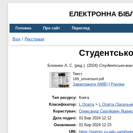
ЕЛЕКТРОННА БІБ
Головна
Про сайт
Перегляд
Вхід
Реєстрація
Студентсько
Близнюк А. С.
(ред.). (2024)
Студентсько-викла
Текст
189_universum.pdf
Завантажити (6MB)
|
Preview
Тип ресурсу:
Книга
Класифікатор:
L Освіта
>
L Освіта (Загальне
Користувач:
Олександр Сергійович Яценк
Дата подачі:
01 Бер 2024 12:12
Оновлення:
01 Бер 2024 12:23
URI:
https://eprints.zu.edu.ua/id/epr