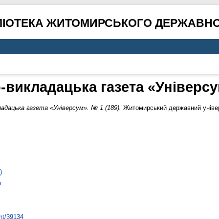
ЛІОТЕКА ЖИТОМИРСЬКОГО ДЕРЖАВНО
-викладацька газета «Універсум
дацька газета «Універсум». № 1 (189).
Житомирський державний універс
)
о
int/39134