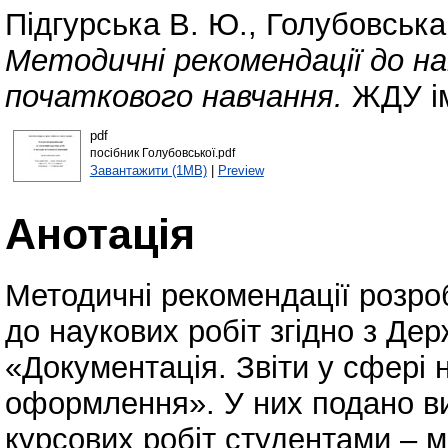
Підгурська В. Ю.
,
Голубовська 
Методичні рекомендації до на
початкового навчання.
ЖДУ ім
pdf
посібник Голубовської.pdf
Завантажити (1MB)
|
Preview
Анотація
Методичні рекомендації розро
до наукових робіт згідно з Д
«Документація. Звіти у сфері н
оформлення». У них подано ви
курсових робіт студентами – 