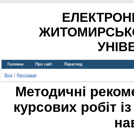
ЕЛЕКТРОН
ЖИТОМИРСЬК
УНІВ
Головна
Про сайт
Перегляд
Вхід
Реєстрація
Методичні реком
курсових робіт і
на