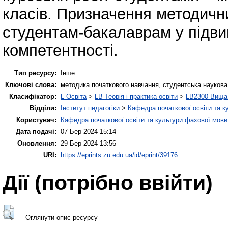
класів. Призначення методичн
студентам-бакалаврам у підви
компетентності.
Тип ресурсу:
Інше
Ключові слова:
методика початкового навчання, студентська наукова 
Класифікатор:
L Освіта
>
LB Теорія і практика освіти
>
LB2300 Вища 
Відділи:
Інститут педагогіки
>
Кафедра початкової освіти та к
Користувач:
Кафедра початкової освіти та культури фахової мови
Дата подачі:
07 Бер 2024 15:14
Оновлення:
29 Бер 2024 13:56
URI:
https://eprints.zu.edu.ua/id/eprint/39176
Дії ​​(потрібно ввійти)
Оглянути опис ресурсу