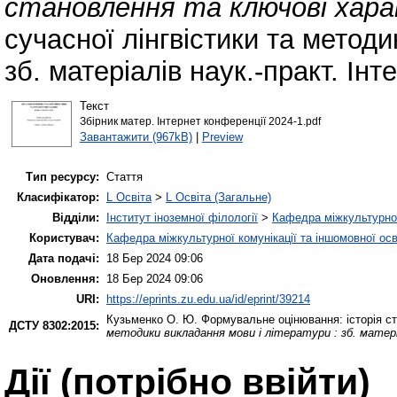
становлення та ключові хар
сучасної лінгвістики та методи
зб. матеріалів наук.-практ. Інт
Текст
Збірник матер. Інтернет конференції 2024-1.pdf
Завантажити (967kB)
|
Preview
Тип ресурсу:
Стаття
Класифікатор:
L Освіта
>
L Освіта (Загальне)
Відділи:
Інститут іноземної філології
>
Кафедра міжкультурної 
Користувач:
Кафедра міжкультурної комунікації та іншомовної осв
Дата подачі:
18 Бер 2024 09:06
Оновлення:
18 Бер 2024 09:06
URI:
https://eprints.zu.edu.ua/id/eprint/39214
Кузьменко О. Ю.
Формувальне оцінювання: історія с
ДСТУ 8302:2015:
методики викладання мови і літератури : зб. матер
Дії ​​(потрібно ввійти)