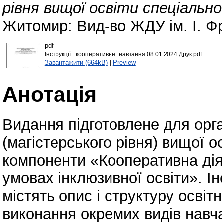
рівня вищої освіти спеціальн
Житомир: Вид-во ЖДУ ім. І. Ф
pdf
Інструкції _кооперативне_навчання 08.01.2024 Друк.pdf
Завантажити (664kB)
|
Preview
Анотація
Видання підготовлене для орга
(магістерського рівня) вищої о
компоненти «Кооперативна діял
умовах інклюзивної освіти». І
містять опис і структуру освіт
виконання окремих видів навч