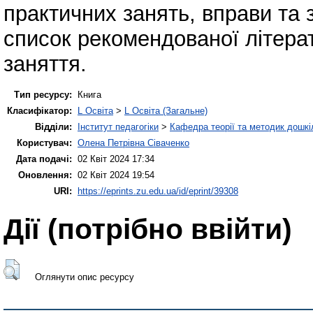
практичних занять, вправи та з
список рекомендованої літера
заняття.
Тип ресурсу:
Книга
Класифікатор:
L Освіта
>
L Освіта (Загальне)
Відділи:
Інститут педагогіки
>
Кафедра теорії та методик дошкіл
Користувач:
Олена Петрівна Сіваченко
Дата подачі:
02 Квіт 2024 17:34
Оновлення:
02 Квіт 2024 19:54
URI:
https://eprints.zu.edu.ua/id/eprint/39308
Дії ​​(потрібно ввійти)
Оглянути опис ресурсу