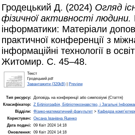
Гродецький Д.
(2024)
Огляд іс
фізичної активності людини.
інформатики: Матеріали допові
практичної конференції з між
інформаційні технології в освіт
Житомир. С. 45–48.
Текст
Гродецький.pdf
Завантажити (320kB)
|
Preview
Тип ресурсу:
Доповідь на конференції або симпозіумі (Стаття)
Класифікатор:
Z Бібліографія, Бібліотекознавство, і Загальні Інформа
Відділи:
Фізико-математичний факультет
>
Кафедра комп’ютерн
Користувач:
Оксана Іванівна Яценко
Дата подачі:
09 Квіт 2024 14:18
Оновлення:
09 Квіт 2024 14:18