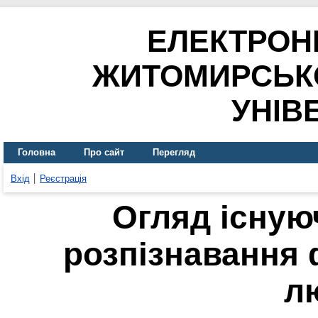
ЕЛЕКТРОН
ЖИТОМИРСЬК
УНІВ
Головна
Про сайт
Перегляд
Вхід
Реєстрація
Огляд існую
розпізнавання 
л