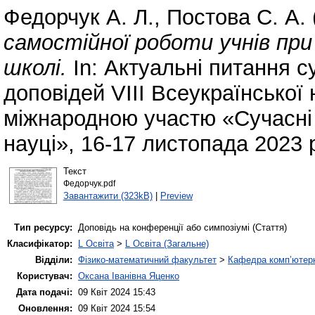
Федорчук А. Л.
,
Постова С. А.
самостійної роботи учнів пр
школі.
In: Актуальні питання с
доповідей VІІІ Всеукраїнської
міжнародною участю «Сучасні і
науці», 16-17 листопада 2023 
Текст
Федорчук.pdf
Завантажити (323kB)
|
Preview
Тип ресурсу:
Доповідь на конференції або симпозіумі (Стаття)
Класифікатор:
L Освіта
>
L Освіта (Загальне)
Відділи:
Фізико-математичний факультет
>
Кафедра комп’ютерн
Користувач:
Оксана Іванівна Яценко
Дата подачі:
09 Квіт 2024 15:43
Оновлення:
09 Квіт 2024 15:54