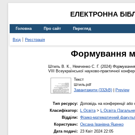
ЕЛЕКТРОННА БІБ
Головна
Про сайт
Перегляд
Вхід
Реєстрація
Формування ме
Штиль В. К.
,
Немченко С. Г.
(2024)
Формування
VІІІ Всеукраїнської науково-практичної конфер
Текст
Штиль.pdf
Завантажити (332kB)
|
Preview
Тип ресурсу:
Доповідь на конференції або 
Класифікатор:
L Освіта
>
L Освіта (Загальне
Відділи:
Фізико-математичний факуль
Користувач:
Оксана Іванівна Яценко
Дата подачі:
23 Квіт 2024 22:05