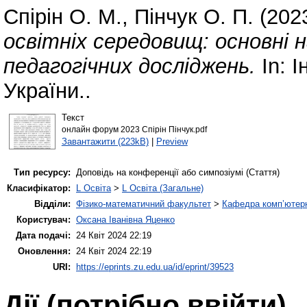
Спірін О. М.
,
Пінчук О. П.
(202
освітніх середовищ: основні 
педагогічних досліджень.
In: І
України..
Текст
онлайн форум 2023 Спірін Пінчук.pdf
Завантажити (223kB)
|
Preview
Тип ресурсу:
Доповідь на конференції або симпозіумі (Стаття)
Класифікатор:
L Освіта
>
L Освіта (Загальне)
Відділи:
Фізико-математичний факультет
>
Кафедра комп’ютерн
Користувач:
Оксана Іванівна Яценко
Дата подачі:
24 Квіт 2024 22:19
Оновлення:
24 Квіт 2024 22:19
URI:
https://eprints.zu.edu.ua/id/eprint/39523
Дії ​​(потрібно ввійти)