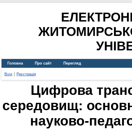
ЕЛЕКТРОН
ЖИТОМИРСЬК
УНІВ
Головна
Про сайт
Перегляд
Вхід
Реєстрація
Цифрова транс
середовищ: основн
науково-педаг