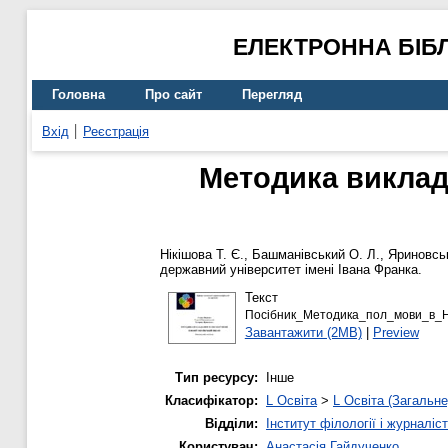
ЕЛЕКТРОННА БІБ
Головна
Про сайт
Перегляд
Вхід
Реєстрація
Методика виклада
Нікішова Т. Є.
,
Башманівський О. Л.
,
Яриновськ
державний університет імені Івана Франка.
Текст
Посібник_Методика_пол_мови_в_
Завантажити (2MB)
|
Preview
Тип ресурсу:
Інше
Класифікатор:
L Освіта
>
L Освіта (Загальне
Відділи:
Інститут філології і журналіс
Користувач:
Анастасія Гайдученко