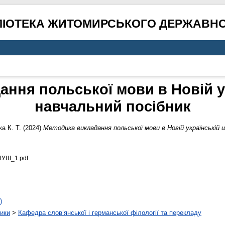
ЛІОТЕКА ЖИТОМИРСЬКОГО ДЕРЖАВНО
ння польської мови в Новій у
навчальний посібник
а К. Т.
(2024)
Методика викладання польської мови в Новій українській ш
НУШ_1.pdf
)
тики
>
Кафедра слов’янської і германської філології та перекладу