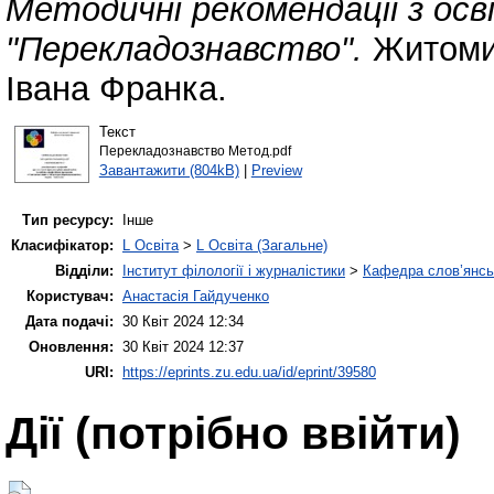
Методичні рекомендації з ос
"Перекладознавство".
Житомир
Івана Франка.
Текст
Перекладознавство Метод.pdf
Завантажити (804kB)
|
Preview
Тип ресурсу:
Інше
Класифікатор:
L Освіта
>
L Освіта (Загальне)
Відділи:
Інститут філології і журналістики
>
Кафедра слов’янськ
Користувач:
Анастасія Гайдученко
Дата подачі:
30 Квіт 2024 12:34
Оновлення:
30 Квіт 2024 12:37
URI:
https://eprints.zu.edu.ua/id/eprint/39580
Дії ​​(потрібно ввійти)