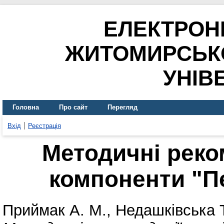
ЕЛЕКТРОН
ЖИТОМИРСЬК
УНІВ
Головна
Про сайт
Перегляд
Вхід
Реєстрація
Методичні реком
компоненти "П
Приймак А. М.
,
Недашківська Т