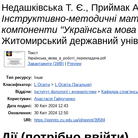
Недашківська Т. Є.
,
Приймак А
Інструктивно-методичні матер
компоненти "Українська мова 
Житомирський державний уніве
Текст
Українська_мова_в_роботі_перекладача.pdf
Завантажити (1MB)
|
Preview
Тип ресурсу:
Інше
Класифікатор:
L Освіта
>
L Освіта (Загальне)
Відділи:
Інститут філології і журналістики
>
Кафедра слов’янськ
Користувач:
Анастасія Гайдученко
Дата подачі:
30 Квіт 2024 12:43
Оновлення:
30 Квіт 2024 12:50
URI:
https://eprints.zu.edu.ua/id/eprint/39584
Дії ​​(потрібно ввійти)