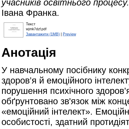
учасників освітнього процесу
Івана Франка.
Текст
wjmk7dzf.pdf
Завантажити (1MB)
|
Preview
Анотація
У навчальному посібнику конкр
здоров’я й емоційного інтелект
порушення психічного здоров’я
обґрунтовано зв'язок між конц
«емоційний інтелект». Емоційн
особистості, здатний протидія