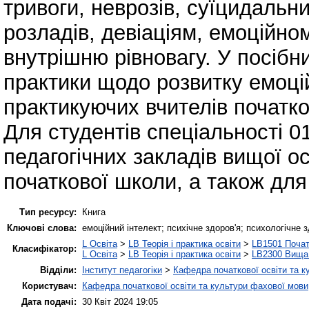
тривоги, неврозів, суїцидальн
розладів, девіаціям, емоційно
внутрішню рівновагу. У посіб
практики щодо розвитку емоцій
практикуючих вчителів початко
Для студентів спеціальності 0
педагогічних закладів вищої ос
початкової школи, а також для
Тип ресурсу:
Книга
Ключові слова:
емоційний інтелект; психічне здоров'я; психологічне
L Освіта
>
LB Теорія і практика освіти
>
LB1501 Почат
Класифікатор:
L Освіта
>
LB Теорія і практика освіти
>
LB2300 Вища 
Відділи:
Інститут педагогіки
>
Кафедра початкової освіти та к
Користувач:
Кафедра початкової освіти та культури фахової мови
Дата подачі:
30 Квіт 2024 19:05