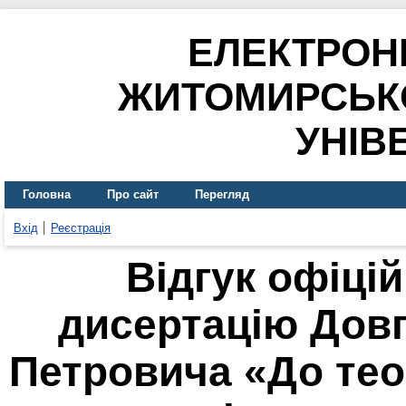
ЕЛЕКТРОН
ЖИТОМИРСЬК
УНІВ
Головна
Про сайт
Перегляд
Вхід
Реєстрація
Відгук офіці
дисертацію Дов
Петровича «До теор