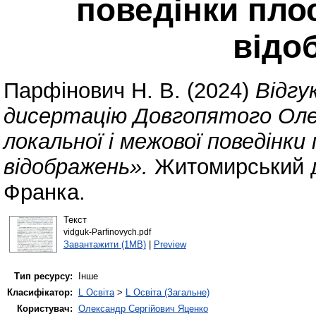
поведінки пло
відо
Парфінович Н. В.
(2024)
Відгу
дисертацію Довгопятого Оле
локальної і межової поведінки
відображень».
Житомирський де
Франка.
Текст
vidguk-Parfinovych.pdf
Завантажити (1MB)
|
Preview
Тип ресурсу:
Інше
Класифікатор:
L Освіта
>
L Освіта (Загальне)
Користувач:
Олександр Сергійович Яценко