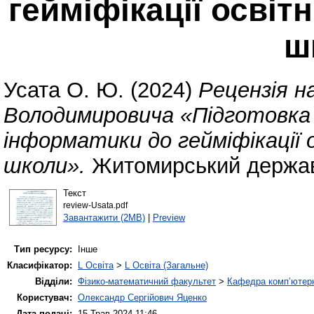
гейміфікації освіт
ш
Усата О. Ю.
(2024)
Рецензія н
Володимировича «Підготовка
інформатики до гейміфікації 
школи».
Житомирський державн
Текст
review-Usata.pdf
Завантажити (2MB)
|
Preview
Тип ресурсу:
Інше
Класифікатор:
L Освіта
>
L Освіта (Загальне)
Відділи:
Фізико-математичний факультет
>
Кафедра комп’ютерн
Користувач:
Олександр Сергійович Яценко
Дата подачі:
15 Трав 2024 11:46