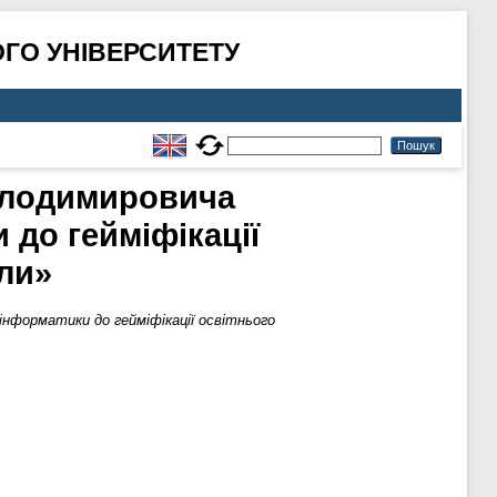
ГО УНІВЕРСИТЕТУ
Володимировича
 до гейміфікації
ли»
нформатики до гейміфікації освітнього