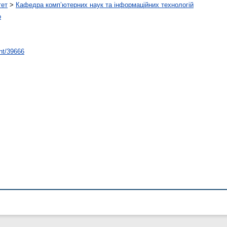
тет
>
Кафедра комп’ютерних наук та інформаційних технологій
о
int/39666