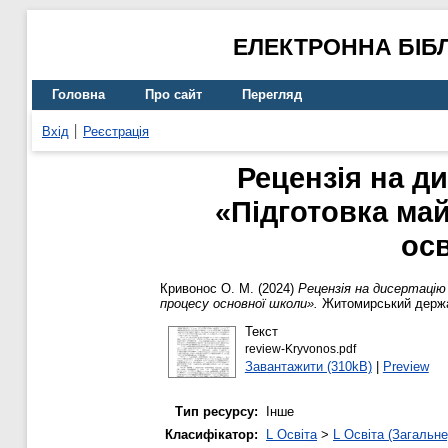
ЕЛЕКТРОННА БІБ
Головна
Про сайт
Перегляд
Вхід
Реєстрація
Рецензія на д
«Підготовка май
ос
Кривонос О. М.
(2024)
Рецензія на дисертацію
процесу основної школи».
Житомирський держав
Текст
review-Kryvonos.pdf
Завантажити (310kB)
|
Preview
Тип ресурсу:
Інше
Класифікатор:
L Освіта
>
L Освіта (Загальне