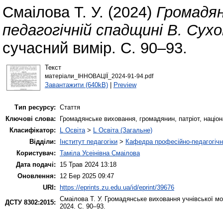
Смаілова Т. У.
(2024)
Громадян
педагогічній спадщині В. Сух
сучасний вимір. С. 90–93.
Текст
матеріали_ІННОВАЦІЇ_2024-91-94.pdf
Завантажити (640kB)
|
Preview
Тип ресурсу:
Стаття
Ключові слова:
Громадянське виховання, громадянин, патріот, націо
Класифікатор:
L Освіта
>
L Освіта (Загальне)
Відділи:
Інститут педагогіки
>
Кафедра професійно-педагогічної
Користувач:
Таміла Усеінівна Смаілова
Дата подачі:
15 Трав 2024 13:18
Оновлення:
12 Бер 2025 09:47
URI:
https://eprints.zu.edu.ua/id/eprint/39676
Смаілова Т. У.
Громадянське виховання учнівської мо
ДСТУ 8302:2015:
2024. С. 90–93.