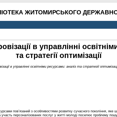
ЛІОТЕКА ЖИТОМИРСЬКОГО ДЕРЖАВНО
візації в управлінні освітнім
та стратегії оптимізації
ації в управлінні освітніми ресурсами: аналіз та стратегії оптимізаці
урсами повʼязаний з особливостями розвитку сучасного покоління, яке шви
 участь персоналізованих послуг у житті молоді посилює проблему пошук