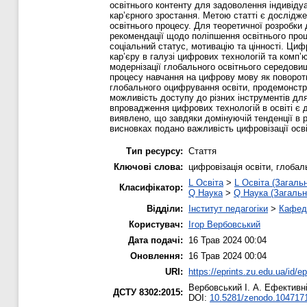
освітнього контенту для задоволення індивідуа
карʼєрного зростання. Метою статті є дослідж
освітнього процесу. Для теоретичної розробки 
рекомендації щодо поліпшення освітнього про
соціальний статус, мотивацію та цінності. Ци
карʼєру в галузі цифрових технологій та комп
модернізації глобального освітнього середовищ
процесу навчання на цифрову мову як поворотн
глобального оцифрування освіти, продемонстро
можливість доступу до різних інструментів дл
впровадження цифрових технологій в освіті є 
виявлено, що завдяки домінуючій тенденції в 
висновках подано важливість цифровізації освіт
Тип ресурсу:
Стаття
Ключові слова:
цифровізація освіти, глобал
L Освіта
>
L Освіта (Загаль
Класифікатор:
Q Наука
>
Q Наука (Загальн
Відділи:
Інститут педагогіки
>
Кафедр
Користувач:
Ігор Вербовський
Дата подачі:
16 Трав 2024 00:04
Оновлення:
16 Трав 2024 00:04
URI:
https://eprints.zu.edu.ua/id/e
Вербовський І. А.
Ефективніс
ДСТУ 8302:2015:
DOI:
10.5281/zenodo.104717