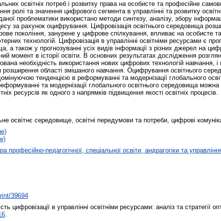
льних освітніх потреб і розвитку права на особисте та професійне самови
ення ролі та значення цифрового сегмента в управлінні та розвитку осві
даної проблематики використано методи синтезу, аналізу, збору інформац
цесу за рахунок оцифрування. Цифровізація освітнього середовища розш
фрове покоління, занурене у цифрове спілкування, впливає на особисте т
ʼютерних технологій. Цифровізація в управлінні освітніми ресурсами є п
а, а також у прогнозуванні усіх видів інформації з різних джерел на ци
ий момент в історії освіти. В основних результатах дослідження розглян
вана необхідність використання нових цифрових технологій навчання, і
я розширення області змішаного навчання. Оцифрування освітнього сере
домінуючою тенденцією в реформуванні та модернізації глобального осв
реформуванні та модернізації глобального освітнього середовища можна
ніх ресурсів як одного з напрямків підвищення якості освітніх процесів.
ьне освітнє середовище, освітні передумови та потреби, цифрові комунік
не)
е)
а професійно-педагогічної, спеціальної освіти, андрагогіки та управлінн
print/39694
ть цифровізації в управлінні освітніми ресурсами: аналіз та стратегії оп
16
.