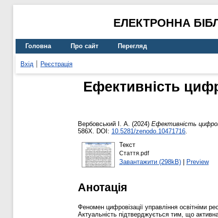
ЕЛЕКТРОННА БІБ
Головна
Про сайт
Перегляд
Вхід
Реєстрація
Ефективність цифро
Вербовський І. А.
(2024)
Ефективність цифровіз
586X. DOI:
10.5281/zenodo.10471716
.
Текст
Стаття.pdf
Завантажити (298kB)
|
Preview
Анотація
Феномен цифровізації управління освітніми рес
Актуальність підтверджується тим, що активна