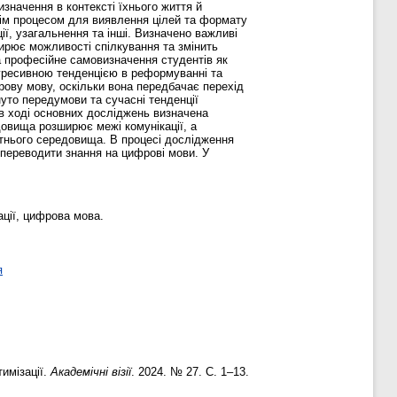
значення в контексті їхнього життя й
тнім процесом для виявлення цілей та формату
ії, узагальнення та інші. Визначено важливі
ирює можливості спілкування та змінить
а професійне самовизначення студентів як
рогресивною тенденцією в реформуванні та
фрову мову, оскільки вона передбачає перехід
уто передумови та сучасні тенденції
 в ході основних досліджень визначена
довища розширює межі комунікації, а
ітнього середовища. В процесі дослідження
 переводити знання на цифрові мови. У
ації, цифрова мова.
я
тимізації.
Академічні візії
. 2024. № 27. С. 1–13.