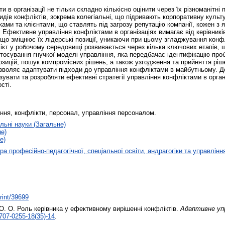
 в організації не тільки складно кількісно оцінити через їх різноманітні
видів конфліктів, зокрема колегіальні, що підривають корпоративну культ
ками та клієнтами, що ставлять під загрозу репутацію компанії, кожен з
в. Ефективне управління конфліктами в організаціях вимагає від керівник
що зміцнює їх лідерські позиції, уникаючи при цьому згладжування конфл
ікт у робочому середовищі розвивається через кілька ключових етапів, 
стосування гнучкої моделі управління, яка передбачає ідентифікацію пр
озицій, пошук компромісних рішень, а також узгодження та прийняття ріш
дозволяє адаптувати підходи до управління конфліктами в майбутньому. 
ізувати та розробляти ефективні стратегії управління конфліктами в ор
сті.
іння, конфлікти, персонал, управління персоналом.
льні науки (Загальне)
не)
е)
а професійно-педагогічної, спеціальної освіти, андрагогіки та управлінн
print/39699
О. О.
Роль керівника у ефективному вирішенні конфліктів.
Адаптивне упр
707-0255-18(35)-14
.