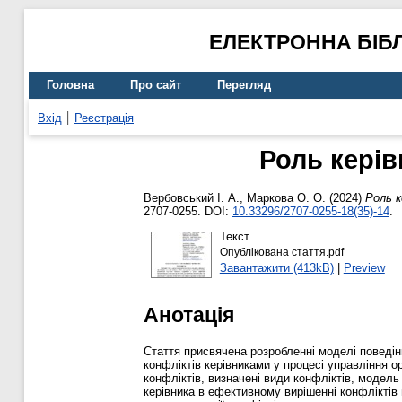
ЕЛЕКТРОННА БІБ
Головна
Про сайт
Перегляд
Вхід
Реєстрація
Роль керів
Вербовський І. А.
,
Маркова О. О.
(2024)
Роль к
2707-0255. DOI:
10.33296/2707-0255-18(35)-14
.
Текст
Опублікована стаття.pdf
Завантажити (413kB)
|
Preview
Анотація
Стаття присвячена розробленні моделі поведін
конфліктів керівниками у процесі управління о
конфліктів, визначені види конфліктів, модель
керівника в ефективному вирішенні конфліктів 