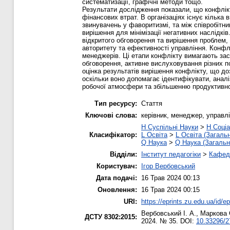
систематизації, графічні методи тощо.
Результати дослідження показали, що конфлікти
фінансових втрат. В організаціях існує кілька 
звинувачень у фаворитизмі, та між співробітни
вирішення для мінімізації негативних наслідкі
відкритого обговорення та вирішення проблем, 
авторитету та ефективності управління. Конфл
менеджерів. Ці етапи конфлікту вимагають за
обговорення, активне вислуховування різних п
оцінка результатів вирішення конфлікту, що 
оскільки воно допомагає ідентифікувати, анал
робочої атмосфери та збільшенню продуктивно
Тип ресурсу:
Стаття
Ключові слова:
керівник, менеджер, управл
H Суспільні Науки
>
H Соціа
Класифікатор:
L Освіта
>
L Освіта (Загаль
Q Наука
>
Q Наука (Загальн
Відділи:
Інститут педагогіки
>
Кафедр
Користувач:
Ігор Вербовський
Дата подачі:
16 Трав 2024 00:13
Оновлення:
16 Трав 2024 00:15
URI:
https://eprints.zu.edu.ua/id/e
Вербовський І. А.
,
Маркова 
ДСТУ 8302:2015:
2024. № 35. DOI:
10.33296/2