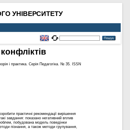
ГО УНІВЕРСИТЕТУ
 конфліктів
орія і практика. Серія Педагогіка. № 35. ISSN
озробити практичні рекомендації вирішення
такі завдання: показано негативний вплив
 проблем, побудована модель поведінки
етоди пізнання, а також методи групування,