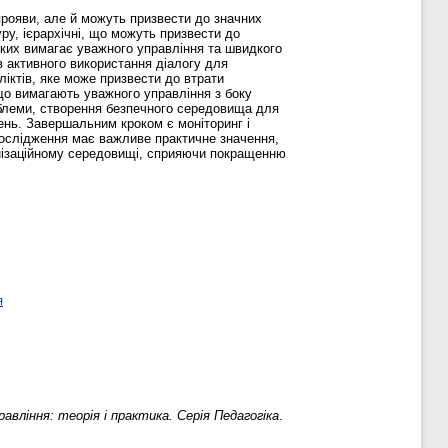
 прояви, але й можуть призвести до значних
уру, ієрархічні, що можуть призвести до
 яких вимагає уважного управління та швидкого
ів активного використання діалогу для
іктів, яке може призвести до втрати
що вимагають уважного управління з боку
облеми, створення безпечного середовища для
ень. Завершальним кроком є моніторинг і
Дослідження має важливе практичне значення,
ганізаційному середовищі, сприяючи покращенню
я
авління: теорія і практика. Серія Педагогіка
.