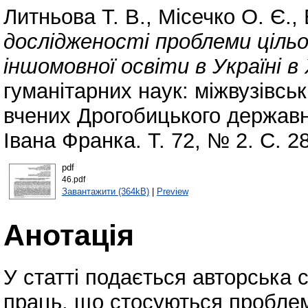
Литньова Т. В.
,
Місечко О. Є.
,
дослідженості проблеми ціль
іншомовної освіти в Україні в
гуманітарних наук: міжвузівсь
вчених Дрогобицького державно
Івана Франка. Т. 72, № 2. С. 
pdf
46.pdf
Завантажити (364kB)
|
Preview
Анотація
У статті подається авторська 
праць, що стосуються пробле