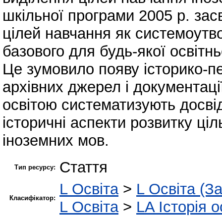
шкільної програми 2005 р. зас
цілей навчання як системоутво
базового для будь-якої освітн
Це зумовило появу історико-пед
архівних джерел і документаці
освітою систематизують досвід
історичні аспекти розвитку ці
іноземних мов.
Стаття
Тип ресурсу:
L Освіта
>
L Освіта (З
Класифікатор:
L Освіта
>
LA Історія о