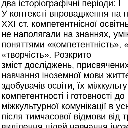
два історіографічні періоди: I –
У контексті впровадження на 
ХХІ ст. компетентнісної освітн
не наполягали на знаннях, умі
поняттями «компетентність», «
«творчість». Розкрито
зміст досліджень, присвячени
навчання іноземної мови житт
здобувачів освіти, їх міжкульт
компетентності і готовності до
міжкультурної комунікації в у
після тимчасової відмови від 
виділення цілей навчання іноз