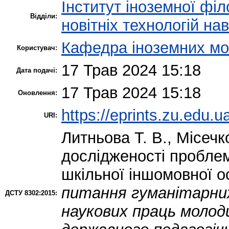
Інститут іноземної філ
Відділи:
новітніх технологій на
Кафедра іноземних мов
Користувач:
17 Трав 2024 15:18
Дата подачі:
17 Трав 2024 15:18
Оновлення:
https://eprints.zu.edu.u
URI:
Литньова Т. В.
,
Місечк
дослідженості проблем
шкільної іншомовної ос
питання гуманітарних 
ДСТУ 8302:2015:
наукових праць молод