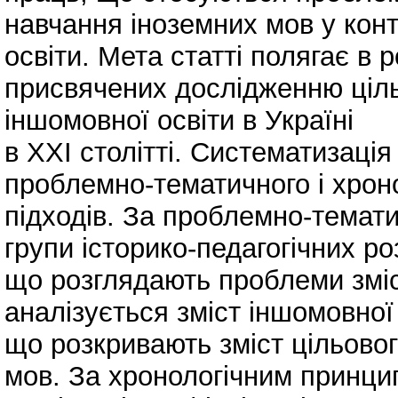
навчання іноземних мов у конт
освіти. Мета статті полягає в 
присвячених дослідженню ціль
іншомовної освіти в Україні
в ХХІ столітті. Систематизаці
проблемно-тематичного і хрон
підходів. За проблемно-темат
групи історико-педагогічних роз
що розглядають проблеми змісту
аналізується зміст іншомовної о
що розкривають зміст цільово
мов. За хронологічним принци