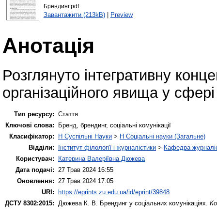
Брендинг.pdf
Завантажити (213kB)
|
Preview
Анотація
Розглянуто інтегративну конц
організаційного явища у сфері
Тип ресурсу:
Стаття
Ключові слова:
Бренд, брендинг, соціальні комунікації
Класифікатор:
H Суспільні Науки
>
H Соціальні науки (Загальне)
Відділи:
Інститут філології і журналістики
>
Кафедра журналіс
Користувач:
Катерина Валеріївна Дюжева
Дата подачі:
27 Трав 2024 16:55
Оновлення:
27 Трав 2024 17:05
URI:
https://eprints.zu.edu.ua/id/eprint/39848
ДСТУ 8302:2015:
Дюжева К. В.
Брендинг у соціальних комунікаціях.
Ко