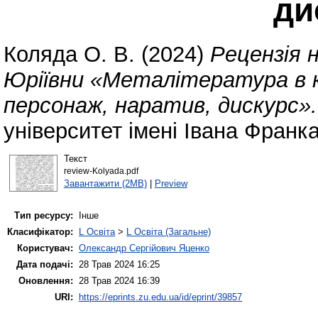
ди
Коляда О. В.
(2024)
Рецензія 
Юріївни «Металітература в 
персонаж, наратив, дискурс».
університет імені Івана Франка
Текст
review-Kolyada.pdf
Завантажити (2MB)
|
Preview
Тип ресурсу:
Інше
Класифікатор:
L Освіта
>
L Освіта (Загальне)
Користувач:
Олександр Сергійович Яценко
Дата подачі:
28 Трав 2024 16:25
Оновлення:
28 Трав 2024 16:39
URI:
https://eprints.zu.edu.ua/id/eprint/39857