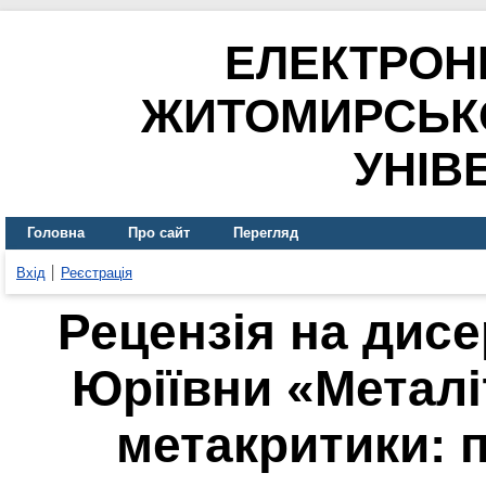
ЕЛЕКТРОН
ЖИТОМИРСЬК
УНІВ
Головна
Про сайт
Перегляд
Вхід
Реєстрація
Рецензія на дис
Юріївни «Металі
метакритики: 