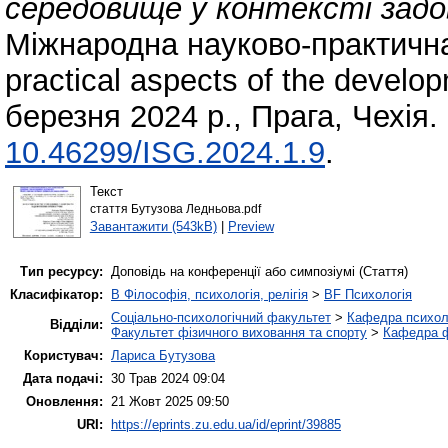
середовище у контексті задо
Міжнародна науково-практична
practical aspects of the develo
березня 2024 р., Прага, Чехія.
10.46299/ISG.2024.1.9
.
Текст
стаття Бутузова Ледньова.pdf
Завантажити (543kB)
|
Preview
Тип ресурсу:
Доповідь на конференції або симпозіумі (Стаття)
Класифікатор:
B Філософія, психологія, релігія
>
BF Психологія
Соціально-психологічний факультет
>
Кафедра психолог
Відділи:
Факультет фізичного виховання та спорту
>
Кафедра ф
Користувач:
Лариса Бутузова
Дата подачі:
30 Трав 2024 09:04
Оновлення:
21 Жовт 2025 09:50
URI:
https://eprints.zu.edu.ua/id/eprint/39885