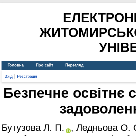
ЕЛЕКТРОН
ЖИТОМИРСЬК
УНІВ
Головна
Про сайт
Перегляд
Вхід
Реєстрація
Безпечне освітнє 
задоволен
Бутузова Л. П.
,
Ледньова О. 