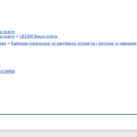
а освіти
а освіти
>
LB2300 Вища освіта
тики
>
Кафедра української та зарубіжної літератур і методик їх навчання
int/39908