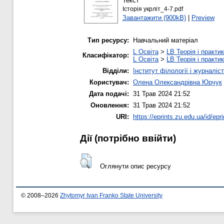
Текст
Історія укрліт_4-7.pdf
Завантажити (900kB)
|
Preview
Тип ресурсу:
Навчальний матеріал
L Освіта
>
LB Теорія і практик
Класифікатор:
L Освіта
>
LB Теорія і практик
Відділи:
Інститут філології і журналіс
Користувач:
Олена Олександрівна Юрчук
Дата подачі:
31 Трав 2024 21:52
Оновлення:
31 Трав 2024 21:52
URI:
https://eprints.zu.edu.ua/id/epr
Дії ​​(потрібно ввійти)
Оглянути опис ресурсу
© 2008–2026
Zhytomyr Ivan Franko State University