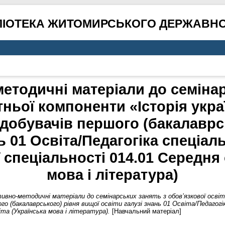
ЛІОТЕКА ЖИТОМИРСЬКОГО ДЕРЖАВНО
методичні матеріали до семінар
тньої компоненти «Історія укра
 здобувачів першого (бакалаврс
нь 01 Освіта/Педагогіка спеціал
 спеціальності 014.01 Середня 
мова і література)
ивно-методичні матеріали до семінарських занять з обов’язкової освіт
ого (бакалаврського) рівня вищої освіти галузі знань 01 Освіта/Педагог
та (Українська мова і література).
[Навчальний матеріал]