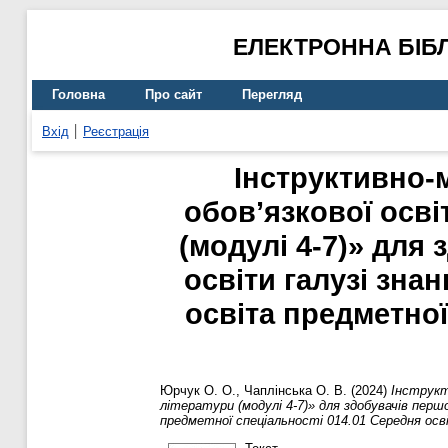
ЕЛЕКТРОННА БІБ
Головна
Про сайт
Перегляд
Вхід
Реєстрація
Інструктивно-
обов’язкової осві
(модулі 4-7)» для
освіти галузі зна
освіта предметної
Юрчук О. О.
,
Чаплінська О. В.
(2024)
Інструкт
літератури (модулі 4-7)» для здобувачів перш
предметної спеціальності 014.01 Середня осві