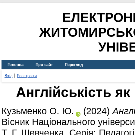
ЕЛЕКТРОН
ЖИТОМИРСЬК
УНІВ
Головна
Про сайт
Перегляд
Вхід
Реєстрація
Англійськість я
Кузьменко О. Ю.
(2024)
Англ
Вісник Національного універси
Т. Г. Шевченка. Серія: Педагогі