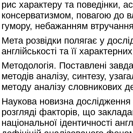
рис характеру та поведінки, а
консерватизмом, повагою до вл
гумору, небажанням втручання
Мета розвідки полягає у досл
англійськості та її характерни
Методологія. Поставлені завд
методів аналізу, синтезу, уза
методу аналізу словникових де
Наукова новизна дослідження
розгляді факторів, що заклад
національної ідентичності англ