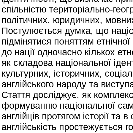
спільністю територіально-геог
політичних, юридичних, мовних
Постулюється думка, що націо
підмінятися поняттям етнічної 
до нації одночасно кількох етн
як складова національної іден
культурних, історичних, соціа
англійського народу та висту
Стаття досліджує, як комплекс
формуванню національної само
англійців протягом історії та 
англійськість простежується г