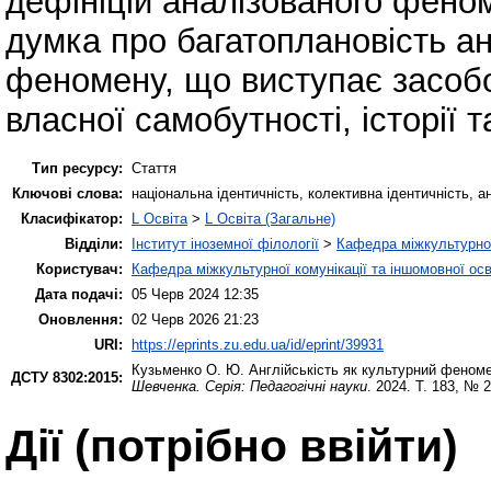
дефініцій аналізованого фено
думка про багатопла­новість ан
феномену, що виступає засоб
власної самобутності, історії т
Тип ресурсу:
Стаття
Ключові слова:
національна ідентичність, колективна ідентичність, а
Класифікатор:
L Освіта
>
L Освіта (Загальне)
Відділи:
Інститут іноземної філології
>
Кафедра міжкультурної 
Користувач:
Кафедра міжкультурної комунікації та іншомовної осв
Дата подачі:
05 Черв 2024 12:35
Оновлення:
02 Черв 2026 21:23
URI:
https://eprints.zu.edu.ua/id/eprint/39931
Кузьменко О. Ю.
Англійськість як культурний феном
ДСТУ 8302:2015:
Шевченка. Серія: Педагогічні науки
. 2024. Т. 183, № 
Дії ​​(потрібно ввійти)