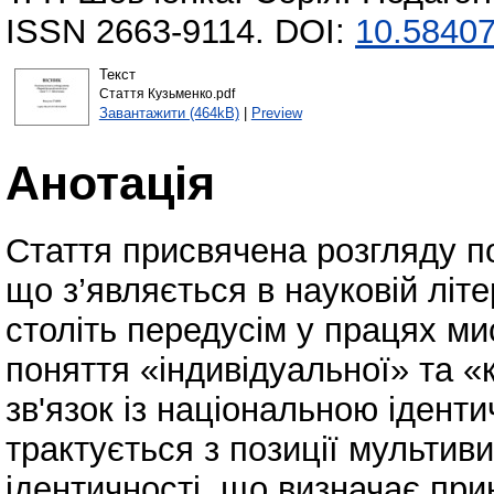
ISSN 2663-9114. DOI:
10.58407
Текст
Стаття Кузьменко.pdf
Завантажити (464kB)
|
Preview
Анотація
Стаття присвячена розгляду по
що з’являється в науковій літе
століть передусім у працях м
поняття «індивідуальної» та «к
зв'язок із національною ідент
трактується з позиції мультиви
ідентичності, що визначає при