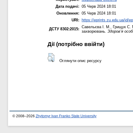
Дата подачі:
05 Черв 2024 18:01
Оновлення:
05 Черв 2024 18:01
URI:
https://eprints.zu.edu.ua/id/e
Савельєва І. М.
,
Грищук С. 
ДСТУ 8302:2015:
захворювань.
Здоров’я осо
Дії ​​(потрібно ввійти)
Оглянути опис ресурсу
© 2008–2026
Zhytomyr Ivan Franko State University