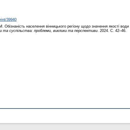
print/39940
М.
Обізнаність населення вінницького регіону щодо значення якості води
би та суспільства: проблеми, виклики та перспективи
. 2024. С. 42–46.