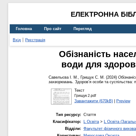
ЕЛЕКТРОННА БІБ
Головна
Про сайт
Перегляд
Вхід
Реєстрація
Обізнаність насе
води для здоров
Савельєва І. М.
,
Грищук С. М.
(2024)
Обізнаніс
захворювань.
Здоров’я особи та суспільства: п
Текст
Грищук 2.pdf
Завантажити (670kB)
|
Preview
Тип ресурсу:
Стаття
Класифікатор:
L Освіта
>
L Освіта (Загаль
Відділи:
Факультет фізичного вихова
Користувач:
Мирослава Оксюта