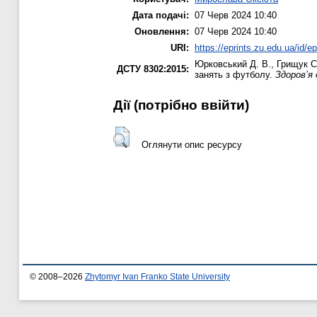
Дата подачі:
07 Черв 2024 10:40
Оновлення:
07 Черв 2024 10:40
URI:
https://eprints.zu.edu.ua/id/e
Юрковський Д. В.
,
Грищук С
ДСТУ 8302:2015:
занять з футболу.
Здоров’я
Дії ​​(потрібно ввійти)
Оглянути опис ресурсу
© 2008–2026
Zhytomyr Ivan Franko State University