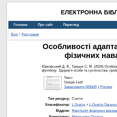
ЕЛЕКТРОННА БІБ
Головна
Про сайт
Перегляд
Вхід
Реєстрація
Особливості адаптац
фізичних нава
Юрковський Д. В.
,
Грищук С. М.
(2024)
Особлив
футболу.
Здоров’я особи та суспільства: проб
Текст
Грищук 3.pdf
Завантажити (655kB)
|
Preview
Тип ресурсу:
Стаття
Класифікатор:
L Освіта
>
L Освіта (Загаль
Відділи:
Факультет фізичного вихова
Користувач:
Мирослава Оксюта