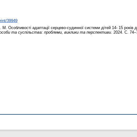
print/39949
. М.
Особливості адаптації серцево-судинної системи дітей 14- 15 років 
 особи та суспільства: проблеми, виклики та перспективи
. 2024. С. 74–