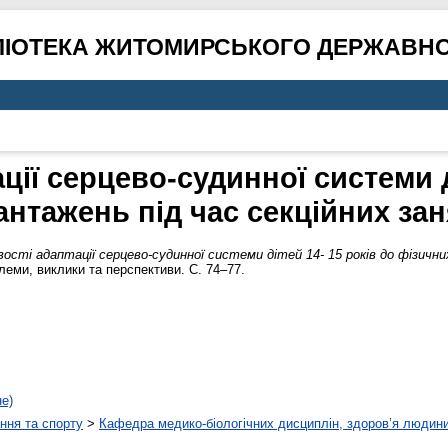
ЛІОТЕКА ЖИТОМИРСЬКОГО ДЕРЖАВНО
ії серцево-судинної системи д
нтажень під час секційних за
ості адаптації серцево-судинної системи дітей 14- 15 років до фізични
леми, виклики та перспективи. С. 74–77.
не)
ння та спорту
>
Кафедра медико-біологічних дисциплін, здоров’я людини