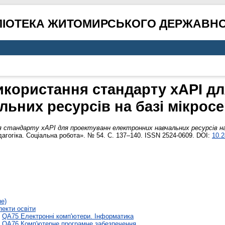
ЛІОТЕКА ЖИТОМИРСЬКОГО ДЕРЖАВНО
користання стандарту xAPI д
ьних ресурсів на базі мікросе
стандарту xAPI для проектуванн електронних навчальних ресурсів на 
дагогіка. Соціальна робота». № 54. С. 137–140. ISSN 2524-0609. DOI:
10.2
не)
пекти освіти
>
QA75 Електронні комп'ютери. Інформатика
>
QA76 Комп'ютерне програмне забезпечення