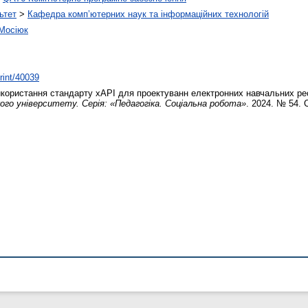
ьтет
>
Кафедра комп’ютерних наук та інформаційних технологій
Мосіюк
print/40039
ористання стандарту xAPI для проектуванн електронних навчальних ресур
ого університету. Серія: «Педагогіка. Соціальна робота»
. 2024. № 54. 