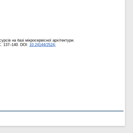
сів на базі мікросервісної архітектури.
С. 137–140. DOI:
10.24144/2524-