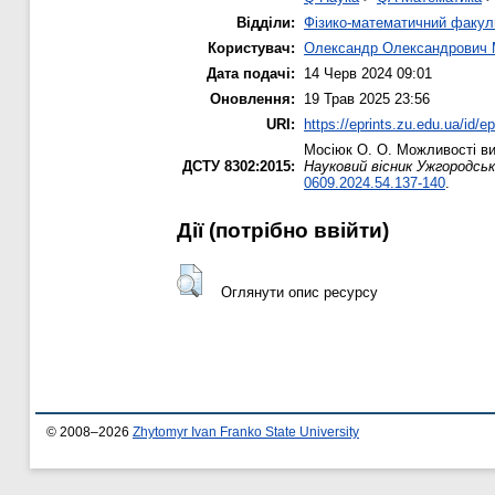
Відділи:
Фізико-математичний факул
Користувач:
Олександр Олександрович 
Дата подачі:
14 Черв 2024 09:01
Оновлення:
19 Трав 2025 23:56
URI:
https://eprints.zu.edu.ua/id/e
Мосіюк О. О.
Можливості вик
ДСТУ 8302:2015:
Науковий вісник Ужгородськ
0609.2024.54.137-140
.
Дії ​​(потрібно ввійти)
Оглянути опис ресурсу
© 2008–2026
Zhytomyr Ivan Franko State University