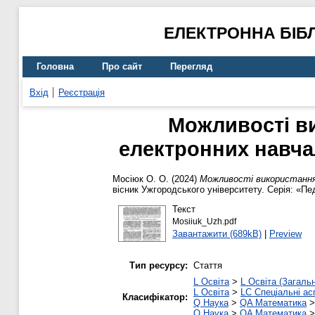
ЕЛЕКТРОННА БІБ
Головна
Про сайт
Перегляд
Вхід
Реєстрація
Можливості ви
електронних навчал
Мосіюк О. О.
(2024)
Можливості використання 
вісник Ужгородського університету. Серія: «Пе
Текст
Mosiiuk_Uzh.pdf
Завантажити (689kB)
|
Preview
Тип ресурсу:
Стаття
L Освіта
>
L Освіта (Загаль
L Освіта
>
LC Спеціальні ас
Класифікатор:
Q Наука
>
QA Математика
Q Наука
>
QA Математика