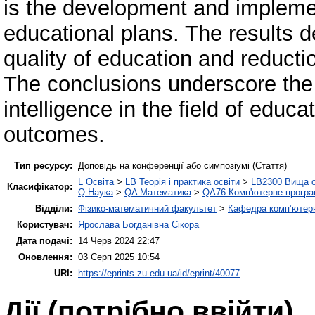
is the development and implemen
educational plans. The results 
quality of education and reducti
The conclusions underscore the im
intelligence in the field of educ
outcomes.
Тип ресурсу:
Доповідь на конференції або симпозіумі (Стаття)
L Освіта
>
LB Теорія і практика освіти
>
LB2300 Вища о
Класифікатор:
Q Наука
>
QA Математика
>
QA76 Комп'ютерне програ
Відділи:
Фізико-математичний факультет
>
Кафедра комп’ютерн
Користувач:
Ярослава Богданівна Сікора
Дата подачі:
14 Черв 2024 22:47
Оновлення:
03 Серп 2025 10:54
URI:
https://eprints.zu.edu.ua/id/eprint/40077
Дії ​​(потрібно ввійти)