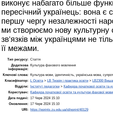
виконує набагато більше функц
пересічний українець: вона є 
першу чергу незалежності нар
ми створюємо нову культурну
зв’язків між українцями не тіл
її межами.
Тип ресурсу:
Стаття
Додаткова
Культура фахового мовлення
інформація:
Ключові слова:
Культура мови, ідентичність, українська мова, супро
Класифікатор:
L Освіта
>
LB Теорія і практика освіти
>
LB2300 Вища 
Відділи:
Інститут педагогіки
>
Кафедра початкової освіти та 
Користувач:
Кафедра початкової освіти та культури фахової мови
Дата подачі:
17 Черв 2024 15:10
Оновлення:
17 Черв 2024 15:10
URI:
https://eprints.zu.edu.ua/id/eprint/40129