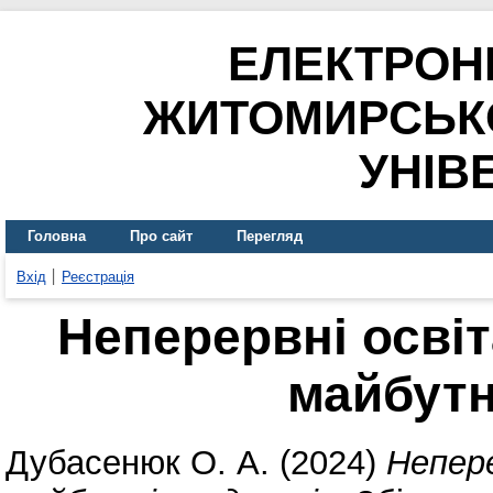
ЕЛЕКТРОН
ЖИТОМИРСЬК
УНІВ
Головна
Про сайт
Перегляд
Вхід
Реєстрація
Неперервні освіт
майбутн
Дубасенюк О. А.
(2024)
Непере