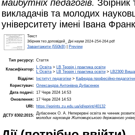
майбутніх педагогів.
Збірник 
викладачів та молодих науков
університету імені Івана Франк
Текст
Збірник тез доповідей_ Дні науки 2024-254-264.pdf
Завантажити (550kB)
|
Preview
Тип ресурсу:
Стаття
L Освіта
>
LB Теорія і практика освіти
Класифікатор:
L Освіта
>
LB Теорія і практика освіти
>
LB2300 Вища 
Відділи:
Інститут педагогіки
>
Кафедра професійно-педагогічної
Користувач:
Олександра Антонівна Дубасенюк
Дата подачі:
17 Черв 2024 14:53
Оновлення:
17 Черв 2024 14:53
URI:
https://eprints.zu.edu.ua/id/eprint/40132
Дубасенюк О. А.
Неперервні освіта як чинник розвитк
ДСТУ 8302:2015:
молодих науковців Житомирського державного універ
Дії ​​(потрібно ввійти)