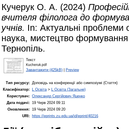
Кучерук О. А.
(2024)
Професій
вчителя філолога до формува
учнів.
In: Актуальні проблеми 
наука, мистецтво формування 
Тернопіль.
Текст
Kucheruk.pdf
Завантажити (425kB)
|
Preview
Тип ресурсу:
Доповідь на конференції або симпозіумі (Стаття)
Класифікатор:
L Освіта
>
L Освіта (Загальне)
Користувач:
Олександр Сергійович Яценко
Дата подачі:
19 Черв 2024 09:11
Оновлення:
19 Черв 2024 09:20
URI:
https://eprints.zu.edu.ua/id/eprint/40216