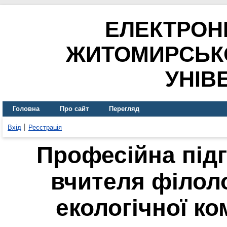
ЕЛЕКТРОН
ЖИТОМИРСЬК
УНІВ
Головна
Про сайт
Перегляд
Вхід
Реєстрація
Професійна під
вчителя філол
екологічної ко