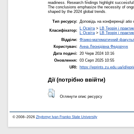
readiness. Research findings highlight successfu
The conclusions emphasize the necessity of ongoi
shaped by the 2024 global trends.
Тип ресурсу:
Доповідь на конференції або 
L Освіта
>
LB Теорія і практик
Класифікатор:
L Освіта
>
LB Теорія і практик
Відділи:
Фізико-математичний факуль
Користувач:
Анна Леонідівна Федорчук
Дата подачі:
20 Черв 2024 10:16
Оновлення:
03 Серп 2025 10:55
URI:
https://eprints.zu.edu.ua/id/epr
Дії ​​(потрібно ввійти)
Оглянути опис ресурсу
© 2008–2026
Zhytomyr Ivan Franko State University