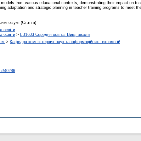
l models from various educational contexts, demonstrating their impact on t
ng adaptation and strategic planning in teacher training programs to meet 
симпозіумі (Стаття)
а освіти
а освіти
>
LB1603 Середня освіта. Вищі школи
тет
>
Кафедра комп’ютерних наук та інформаційних технологій
int/40286