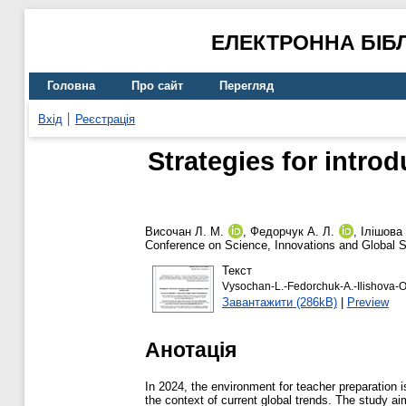
ЕЛЕКТРОННА БІБ
Головна
Про сайт
Перегляд
Вхід
Реєстрація
Strategies for intro
Височан Л. М.
,
Федорчук А. Л.
,
Ілішова
Conference on Science, Innovations and Global So
Текст
Vysochan-L.-Fedorchuk-A.-Ilishova-O
Завантажити (286kB)
|
Preview
Анотація
In 2024, the environment for teacher preparation i
the context of current global trends. The study ai