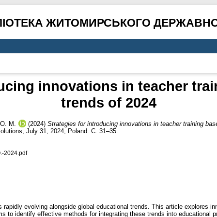
ЛІОТЕКА ЖИТОМИРСЬКОГО ДЕРЖАВНО
ducing innovations in teacher tra
trends of 2024
 О. М.
(2024)
Strategies for introducing innovations in teacher training bas
lutions, July 31, 2024, Poland. С. 31–35.
.-2024.pdf
s rapidly evolving alongside global educational trends. This article explores in
ms to identify effective methods for integrating these trends into educational 