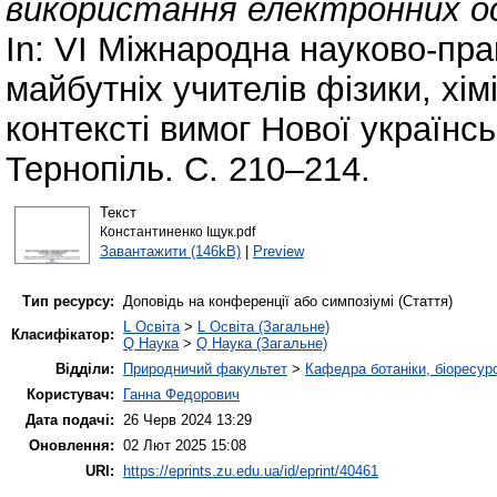
використання електронних осв
In: VІ Міжнародна науково-пр
майбутніх учителів фізики, хімі
контексті вимог Нової українсь
Тернопіль. С. 210–214.
Текст
Константиненко Іщук.pdf
Завантажити (146kB)
|
Preview
Тип ресурсу:
Доповідь на конференції або симпозіумі (Стаття)
L Освіта
>
L Освіта (Загальне)
Класифікатор:
Q Наука
>
Q Наука (Загальне)
Відділи:
Природничий факультет
>
Кафедра ботаніки, біоресурс
Користувач:
Ганна Федорович
Дата подачі:
26 Черв 2024 13:29
Оновлення:
02 Лют 2025 15:08
URI:
https://eprints.zu.edu.ua/id/eprint/40461