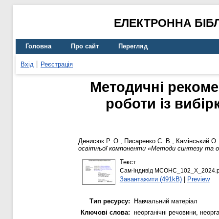
ЕЛЕКТРОННА БІБ
Головна
Про сайт
Перегляд
Вхід
Реєстрація
Методичні рекомен
роботи із вибір
Денисюк Р. О.
,
Писаренко С. В.
,
Камінський О.
освітньої компоненти «Методи синтезу та оч
Текст
Сам-індивід МСОНС_102_Х_2024.p
Завантажити (491kB)
|
Preview
Тип ресурсу:
Навчальний матеріал
Ключові слова:
неорганічні речовини, неорг