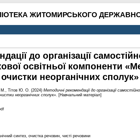
ЛІОТЕКА ЖИТОМИРСЬКОГО ДЕРЖАВНО
дації до організації самостійно
кової освітньої компоненти «М
очистки неорганічних сполук»
 М.
,
Тітов Ю. О.
(2024)
Методичні рекомендації до організації самостійної
истки неорганічних сполук».
[Навчальний матеріал]
df
анічний синтез, очистка речовин, чисті речовини