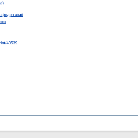
е)
афедра хімії
сюк
rint/40539