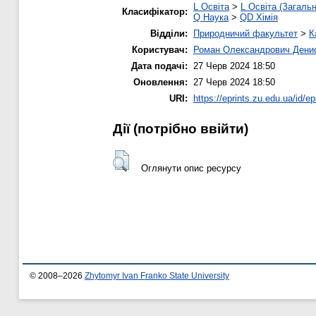
L Освіта
>
L Освіта (Загальн
Класифікатор:
Q Наука
>
QD Хімія
Відділи:
Природничий факультет
>
К
Користувач:
Роман Олександрович Дени
Дата подачі:
27 Черв 2024 18:50
Оновлення:
27 Черв 2024 18:50
URI:
https://eprints.zu.edu.ua/id/ep
Дії ​​(потрібно ввійти)
Оглянути опис ресурсу
© 2008–2026
Zhytomyr Ivan Franko State University