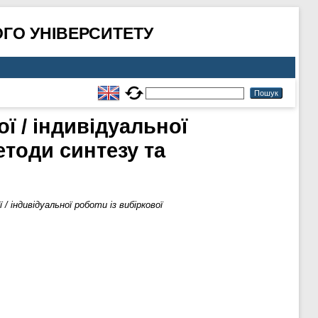
ГО УНІВЕРСИТЕТУ
ї / індивідуальної
етоди синтезу та
 / індивідуальної роботи із вибіркової