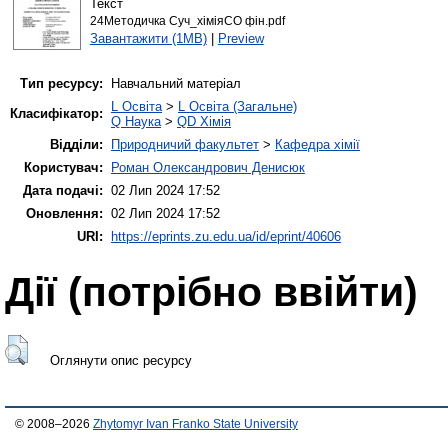
Текст
24Методичка Суч_хіміяСО фін.pdf
Завантажити (1MB)
|
Preview
Тип ресурсу:
Навчальний матеріал
L Освіта
>
L Освіта (Загальне)
Класифікатор:
Q Наука
>
QD Хімія
Відділи:
Природничий факультет
>
Кафедра хімії
Користувач:
Роман Олександрович Денисюк
Дата подачі:
02 Лип 2024 17:52
Оновлення:
02 Лип 2024 17:52
URI:
https://eprints.zu.edu.ua/id/eprint/40606
Дії ​​(потрібно ввійти)
Оглянути опис ресурсу
© 2008–2026
Zhytomyr Ivan Franko State University