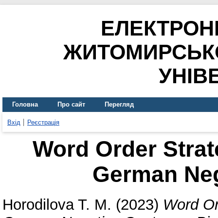
ЕЛЕКТРОН
ЖИТОМИРСЬК
УНІВ
Головна
Про сайт
Перегляд
Вхід
Реєстрація
Word Order Strat
German Neg
Horodilova T. M.
(2023)
Word Or