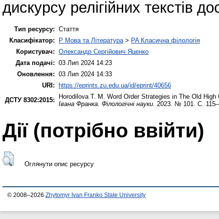
дискурсу релігійних текстів до
Тип ресурсу:
Стаття
Класифікатор:
P Мова та Література
>
PA Класична філологія
Користувач:
Олександр Сергійович Яценко
Дата подачі:
03 Лип 2024 14:23
Оновлення:
03 Лип 2024 14:33
URI:
https://eprints.zu.edu.ua/id/eprint/40656
Horodilova T. M.
Word Order Strategies in The Old Hig
ДСТУ 8302:2015:
Івана Франка. Філологічні науки
. 2023. № 101. С. 115
Дії ​​(потрібно ввійти)
Оглянути опис ресурсу
© 2008–2026
Zhytomyr Ivan Franko State University