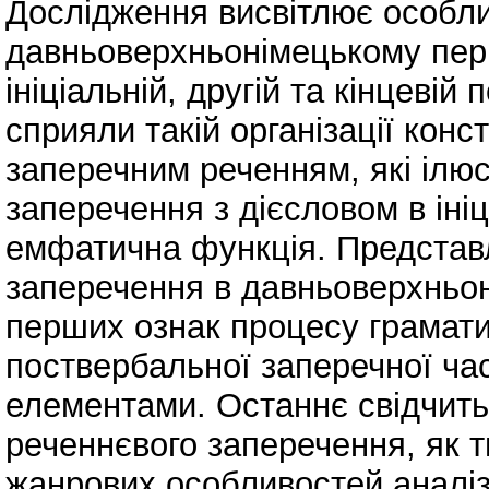
Дослідження висвітлює особли
давньоверхньонімецькому пері
ініціальній, другій та кінцеві
сприяли такій організації конс
заперечним реченням, які ілю
заперечення з дієсловом в ініц
емфатична функція. Представл
заперечення в давньоверхньонім
перших ознак процесу граматик
поствербальної заперечної ча
елементами. Останнє свідчить 
реченнєвого заперечення, як т
жанрових особливостей аналізо