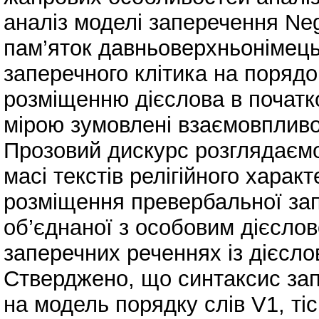
аналіз моделі заперечення Neg
пам’яток давньоверхньонімець
заперечного клітика на порядо
розміщенню дієслова в початко
мірою зумовлені взаємовпливо
Прозовий дискурс розглядаємо
масі текстів релігійного харак
розміщення превербальної зап
об’єднаної з особовим дієсло
заперечних реченнях із дієслов
Стверджено, що синтаксис зап
на модель порядку слів V1, ті