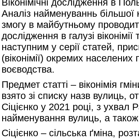
Віконімічні дослідження в По
Аналіз найменуваннь більшої к
змогу в майбутньому проводити
дослідження в галузі віконімії 
наступним у серії статей, пр
(віконімії) окремих населених
воєводства.
Предмет статті – віконімія гмі
взято зі списку назв вулиць, о
Сіцієнко у 2021 році, з ухвал 
найменування вулиць, а також 
Сіцієнко – сільська ґміна, роз