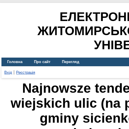
ЕЛЕКТРОН
ЖИТОМИРСЬК
УНІВ
Головна
Про сайт
Перегляд
Вхід
Реєстрація
Najnowsze tende
wiejskich ulic (na
gminy sicien