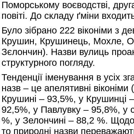
Поморському воєводстві, друг
повіті. До складу ґміни входит
Було зібрано 222 віконіми з де
Крушин, Крушинець, Мохле, Ос
Зєлончин). Назви вулиць проан
структурного погляду.
Тенденції іменування в усіх зг
назв – це апелятивні віконіми 
Крушині – 93,5%, у Крушинці –
92,5%, у Павлувку – 95,8%, у с
%, у Зелончині – 88,2 %. Щод
то природні назви переважают