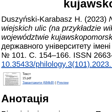
kujawsk
Duszyński-Karabasz H.
(2023)
wiejskich ulic (na przykładzie 
województwie kujawskopomorsk
державного університету імені 
№ 101. С. 154–166. ISSN 2663
10.35433/philology.3(101).2023
Текст
15.pdf
Завантажити (684kB)
|
Preview
Анотація