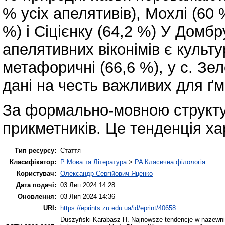
% усіх апелятивів), Мохлі (60 
%) і Сіцієнку (64,2 %) У Домб
апелятивних віконімів є культу
метафоричні (66,6 %), у с. Зе
дані на честь важливих для ґм
За формально-мовною структу
прикметників. Це тенденція ха
Тип ресурсу:
Стаття
Класифікатор:
P Мова та Література
>
PA Класична філологія
Користувач:
Олександр Сергійович Яценко
Дата подачі:
03 Лип 2024 14:28
Оновлення:
03 Лип 2024 14:36
URI:
https://eprints.zu.edu.ua/id/eprint/40658
Duszyński-Karabasz H.
Najnowsze tendencje w nazewnic