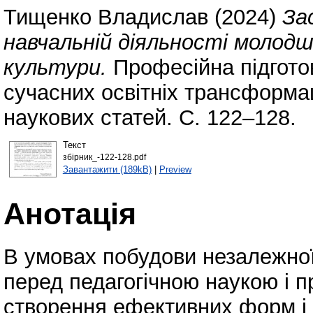
Тищенко Владислав
(2024)
За
навчальній діяльності молодш
культури.
Професійна підгото
сучасних освітніх трансформаці
наукових статей. С. 122–128.
Текст
збірник_-122-128.pdf
Завантажити (189kB)
|
Preview
Анотація
В умовах побудови незалежної
перед педагогічною наукою і п
створення ефективних форм і 