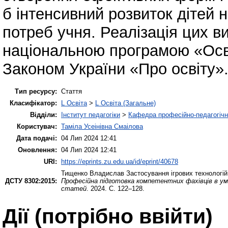
б інтенсивний розвиток дітей н
потреб учня. Реалізація цих 
національною програмою «Освіт
Законом України «Про освіту»
Тип ресурсу:
Стаття
Класифікатор:
L Освіта
>
L Освіта (Загальне)
Відділи:
Інститут педагогіки
>
Кафедра професійно-педагогічної
Користувач:
Таміла Усеінівна Смаілова
Дата подачі:
04 Лип 2024 12:41
Оновлення:
04 Лип 2024 12:41
URI:
https://eprints.zu.edu.ua/id/eprint/40678
Тищенко Владислав
Застосування ігрових технологій
ДСТУ 8302:2015:
Професійна підготовка компетентних фахівців в умо
статей
. 2024. С. 122–128.
Дії ​​(потрібно ввійти)