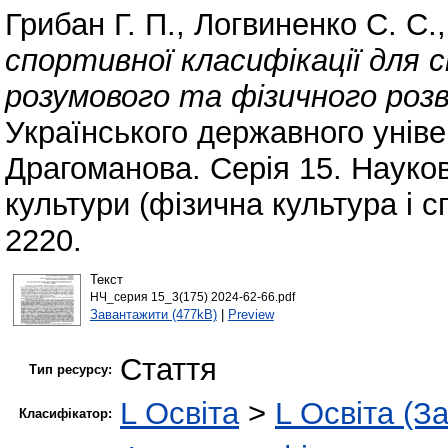
Грибан Г. П.
,
Логвиненко С. С.
спортивної клaсифікaції для
розумового та фізичного роз
Українського державного унів
Драгоманова. Серія 15. Науков
культури (фізична культура і с
2220.
Текст
НЧ_серия 15_3(175) 2024-62-66.pdf
Завантажити (477kB)
|
Preview
Стаття
Тип ресурсу:
L Освіта
>
L Освіта (З
Класифікатор: