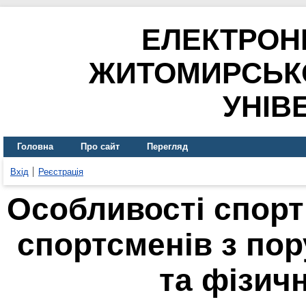
ЕЛЕКТРОН
ЖИТОМИРСЬК
УНІВ
Головна
Про сайт
Перегляд
Вхід
Реєстрація
Особливості спорт
спoртсменів з по
та фізич