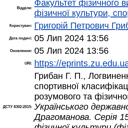
Факультет фізичного в
Відділи:
фізичної культури, сп
Григорій Петрович Гри
Користувач:
05 Лип 2024 13:56
Дата подачі:
05 Лип 2024 13:56
Оновлення:
https://eprints.zu.edu.u
URI:
Грибан Г. П.
,
Логвиненк
спортивної клaсифікaц
розумового та фізично
Українського державн
ДСТУ 8302:2015:
Драгоманова. Серія 15
фізичної культури (фі