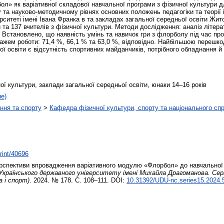
л» як варіативної складової навчальної програми з фізичної культури д
 та науково-методичному рівнях основних положень педагогіки та теорії
итеті імені Івана Франка в та закладах загальної середньої освіти Жит
и та 137 вчителів з фізичної культури. Методи дослідження: аналіз літер
 Встановлено, що наявність умінь та навичок гри з флорболу під час про
стажем роботи: 71,4 %, 66,1 % та 63,0 %, відповідно. Найбільшою переш
ї освіти є відсутність спортивних майданчиків, потрібного обладнання й 
ої культури, заклади загальної середньої освіти, юнаки 14–16 років
не)
ння та спорту
>
Кафедра фізичної культури, спорту та національного сп
print/40696
спективи впровадження варіативного модулю «Флорбол» до навчальної п
Українського державного університету імені Михайла Драгоманова. Серія
 і спорт)
. 2024. № 178. С. 108–111. DOI:
10.31392/UDU-nc.series15.2024.5