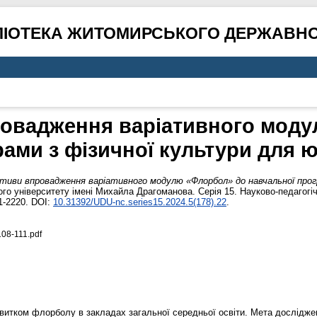
ЛІОТЕКА ЖИТОМИРСЬКОГО ДЕРЖАВНО
овадження варіативного мод
ами з фізичної культури для ю
тиви впровадження варіативного модулю «Флорбол» до навчальної прогр
о університету імені Михайла Драгоманова. Серія 15. Науково-педагогіч
1-2220. DOI:
10.31392/UDU-nc.series15.2024.5(178).22
.
08-111.pdf
озвитком флорболу в закладах загальної середньої освіти. Мета дослідже