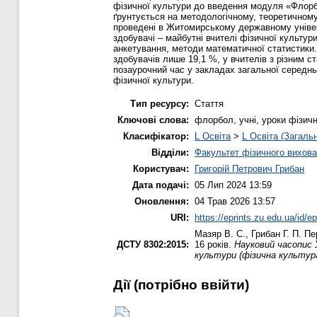
фізичної культури до введення модуля «Флорбо
ґрунтується на методологічному, теоретичному
проведені в Житомирському державному універс
здобувачі – майбутні вчителі фізичної культур
анкетування, методи математичної статистики.
здобувачів лише 19,1 %, у вчителів з різним 
позаурочний час у закладах загальної середньо
фізичної культури.
Тип ресурсу:
Стаття
Ключові слова:
флорбол, учні, уроки фізичн
Класифікатор:
L Освіта
>
L Освіта (Загаль
Відділи:
Факультет фізичного вихова
Користувач:
Григорій Петрович Грибан
Дата подачі:
05 Лип 2024 13:59
Оновлення:
04 Трав 2026 13:57
URI:
https://eprints.zu.edu.ua/id/e
Мазяр В. С.
,
Грибан Г. П.
Пер
ДСТУ 8302:2015:
16 років.
Науковий часопис 
культури (фізична культура
Дії ​​(потрібно ввійти)