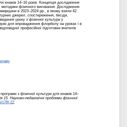
ля юнаків 14–16 років. Концепція дослідження
 і методики фізичного виховання. Дослідження
омирщини в 2023–2024 рр., в якому взяли 42
атурних джерел, спостереження, бесіди,
ведення уроку з фізичної культури у
кодою для впровадження флорболу на уроках і в
відповідної професійної підготовки вчителів
ротиву
рограми з фізичної культури для юнаків 14–
 15. Науково-педагогічні проблеми фізичної
(178).22
.