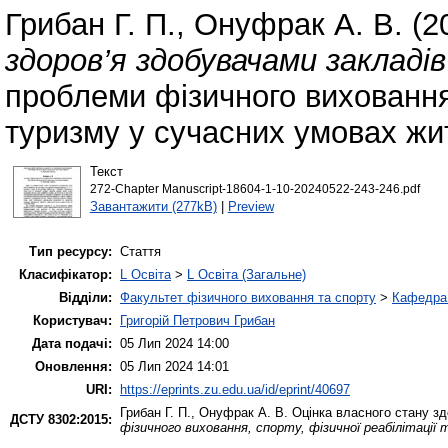
Грибан Г. П.
,
Онуфрак А. В.
(2
здоров’я здобувачами закладів 
проблеми фізичного виховання,
туризму у сучасних умовах жи
Текст
272-Chapter Manuscript-18604-1-10-20240522-243-246.pdf
Завантажити (277kB)
|
Preview
Тип ресурсу:
Стаття
Класифікатор:
L Освіта
>
L Освіта (Загальне)
Відділи:
Факультет фізичного виховання та спорту
>
Кафедра 
Користувач:
Григорій Петрович Грибан
Дата подачі:
05 Лип 2024 14:00
Оновлення:
05 Лип 2024 14:01
URI:
https://eprints.zu.edu.ua/id/eprint/40697
Грибан Г. П.
,
Онуфрак А. В.
Оцінка власного стану здо
ДСТУ 8302:2015:
фізичного виховання, спорту, фізичної реабілітаці