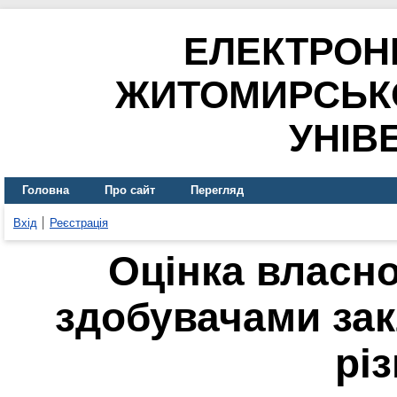
ЕЛЕКТРОН
ЖИТОМИРСЬК
УНІВ
Головна
Про сайт
Перегляд
Вхід
Реєстрація
Оцінка власно
здобувачами зак
різ