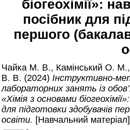
біогеохімії»: н
посібник для пі
першого (бакалав
о
Чайка М. В.
,
Камінський О. М.
В. В.
(2024)
Інструктивно-мет
лабораторних занять із обов’
«Хімія з основами біогеохімії
для підготовки здобувачів пе
освіти.
[Навчальний матеріал]