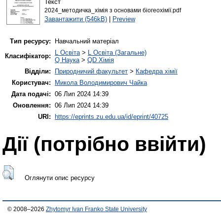
Текст
2024_методичка_хімія з основами біогеохімії.pdf
Завантажити (546kB)
|
Preview
Тип ресурсу:
Навчальний матеріал
L Освіта
>
L Освіта (Загальне)
Класифікатор:
Q Наука
>
QD Хімія
Відділи:
Природничий факультет
>
Кафедра хімії
Користувач:
Микола Володимирович Чайка
Дата подачі:
06 Лип 2024 14:39
Оновлення:
06 Лип 2024 14:39
URI:
https://eprints.zu.edu.ua/id/eprint/40725
Дії ​​(потрібно ввійти)
Оглянути опис ресурсу
© 2008–2026
Zhytomyr Ivan Franko State University